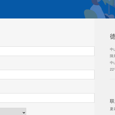
中
障
中
2
联
夏