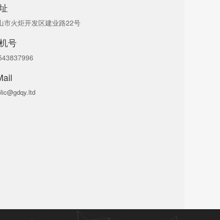
址
山市火炬开发区建业路22号
机号
543837996
ail
lic@gdqy.ltd